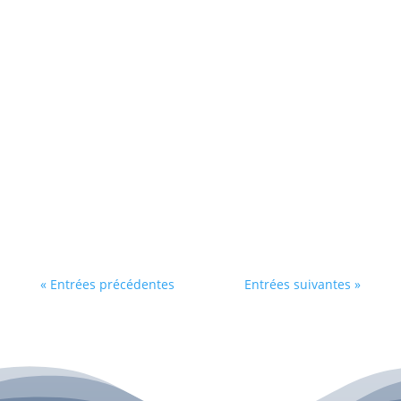
David Piriou
grâce à l’interaction avec les humains, les
besoins du niveau 4 peuvent émerger, à
condition que ces derniers soient eux-mêmes
nourris d’une compréhension profonde des
besoins du cheval.
« Entrées précédentes
Entrées suivantes »