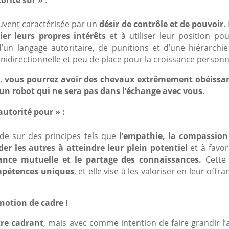
ouvent caractérisée par un
désir de contrôle et de pouvoir.
ier leurs propres intérêts
et à utiliser leur position po
n langage autoritaire, de punitions et d’une hiérarchie 
directionnelle et peu de place pour la croissance personn
x,
vous pourrez avoir des chevaux extrêmement obéissant
 un robot qui ne sera pas dans l’échange avec vous.
 autorité pour » :
onde sur des principes tels que
l’empathie, la compassion 
der les autres à atteindre leur plein potentiel
et à favo
iance mutuelle et le partage des connaissances.
Cette 
ompétences uniques
, et elle vise à les valoriser en leur of
 notion de cadre !
tre cadrant
, mais avec comme intention de faire grandir l’