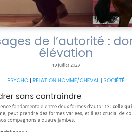
sages de l’autorité : d
élévation
19 juillet 2023
PSYCHO
|
RELATION HOMME/CHEVAL
|
SOCIÉTÉ
drer sans contraindre
férence fondamentale entre deux formes d’autorité :
celle qu
e, peut prendre des formes variées, et il est crucial de 
ec nos compagnons à quatre jambes.
orité sur »
: