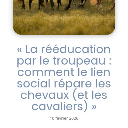
« La rééducation
par le troupeau :
comment le lien
social répare les
chevaux (et les
cavaliers) »
10 février 2026