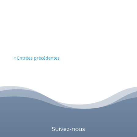
battante, que vous avancez sans cesse, que
vous êtes forte. Être forte n'est en soi pas un
problème mais les difficultés notamment
relationnelles, apparaissent lorsque vous savez
n'être que cela. Être forte a ses avantages,...
« Entrées précédentes
Suivez-nous