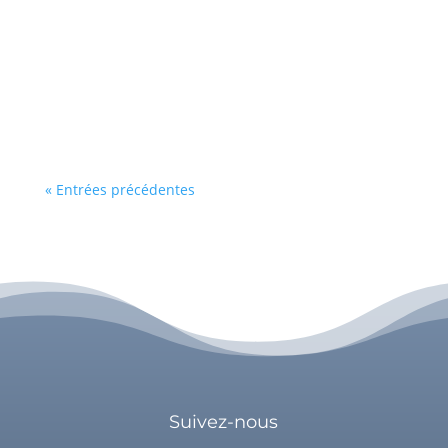
battante, que vous avancez sans cesse, que
vous êtes forte. Être forte n'est en soi pas un
problème mais les difficultés notamment
relationnelles, apparaissent lorsque vous savez
n'être que cela. Être forte a ses avantages,...
« Entrées précédentes
Suivez-nous