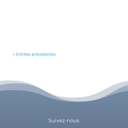
battante, que vous avancez sans cesse, que
vous êtes forte. Être forte n'est en soi pas un
problème mais les difficultés notamment
relationnelles, apparaissent lorsque vous savez
n'être que cela. Être forte a ses avantages,...
« Entrées précédentes
Suivez-nous