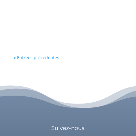
battante, que vous avancez sans cesse, que
vous êtes forte. Être forte n'est en soi pas un
problème mais les difficultés notamment
relationnelles, apparaissent lorsque vous savez
n'être que cela. Être forte a ses avantages,...
« Entrées précédentes
Suivez-nous