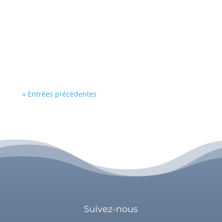
battante, que vous avancez sans cesse, que
vous êtes forte. Être forte n'est en soi pas un
problème mais les difficultés notamment
relationnelles, apparaissent lorsque vous savez
n'être que cela. Être forte a ses avantages,...
« Entrées précédentes
Suivez-nous