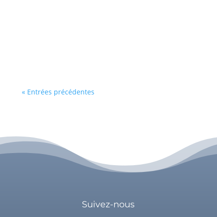
battante, que vous avancez sans cesse, que
vous êtes forte. Être forte n'est en soi pas un
problème mais les difficultés notamment
relationnelles, apparaissent lorsque vous savez
n'être que cela. Être forte a ses avantages,...
« Entrées précédentes
Suivez-nous