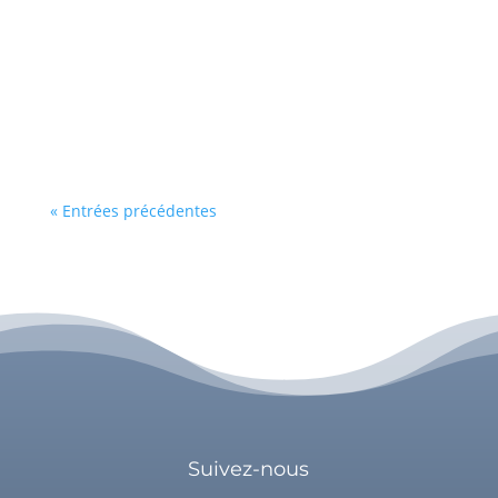
battante, que vous avancez sans cesse, que
vous êtes forte. Être forte n'est en soi pas un
problème mais les difficultés notamment
relationnelles, apparaissent lorsque vous savez
n'être que cela. Être forte a ses avantages,...
« Entrées précédentes
Suivez-nous