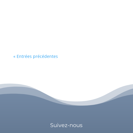
battante, que vous avancez sans cesse, que
vous êtes forte. Être forte n'est en soi pas un
problème mais les difficultés notamment
relationnelles, apparaissent lorsque vous savez
n'être que cela. Être forte a ses avantages,...
« Entrées précédentes
Suivez-nous